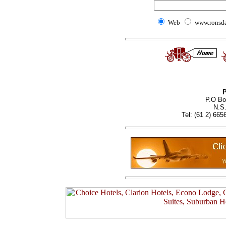
Web
www.ronsd
P
P.O Bo
N.S.
Tel: (61 2) 665