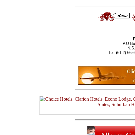
P
P.O Bo
N.S.
Tel: (61 2) 665